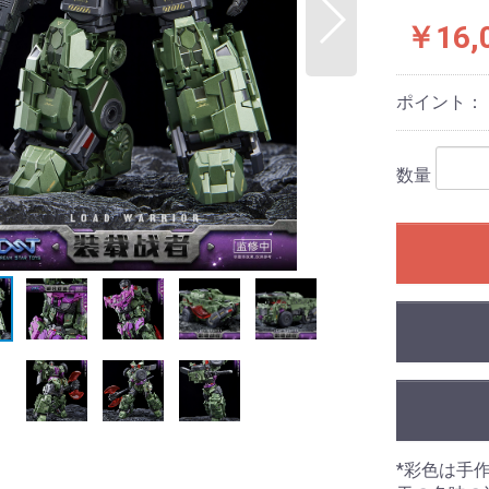
￥16,
ポイント：
数量
*彩色は手