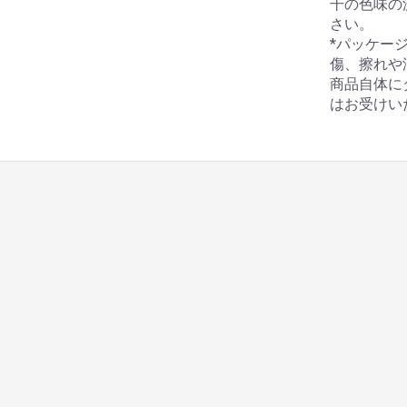
干の色味の
さい。
*パッケー
傷、擦れや
商品自体に
はお受けい