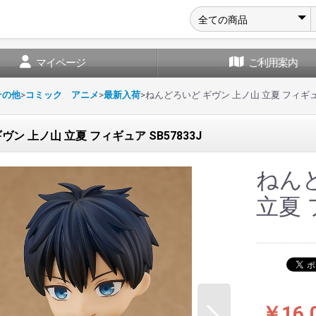
マイページ
ご利用案内
その他
>
コミック アニメ
>
最新入荷
>
ねんどろいど ギヴン 上ノ山 立夏 フィギュア 
ン 上ノ山 立夏 フィギュア SB57833J
ねん
立夏 
￥16,