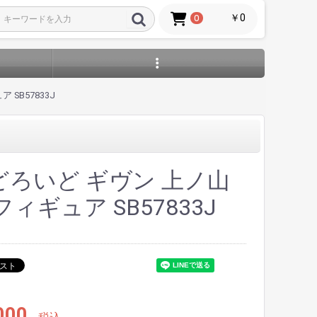
￥0
0
SB57833J
どろいど ギヴン 上ノ山
フィギュア SB57833J
000