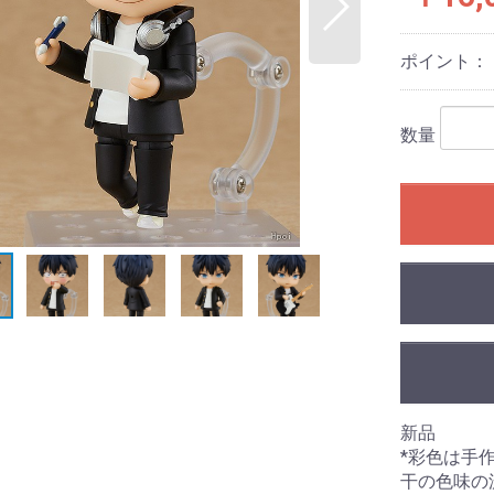
ポイント：
数量
新品
*彩色は手
干の色味の