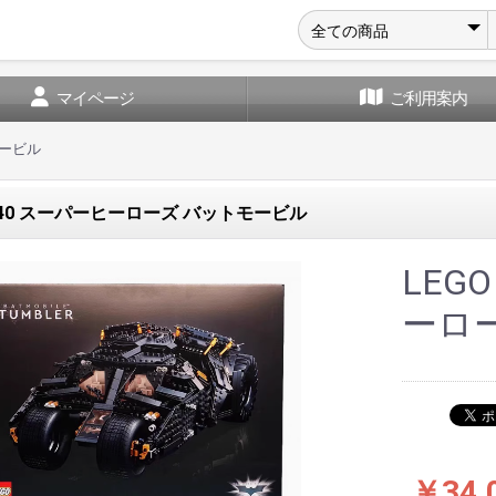
マイページ
ご利用案内
モービル
76240 スーパーヒーローズ バットモービル
LEG
ーロ
￥34,