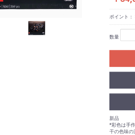
ポイント：
数量
新品
*彩色は手
干の色味の