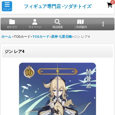
0
フィギュア専門店 -ソダチトイズ
メニュー
カテゴリ
マイページ
商品検索
ご利用案内
ホーム
>
TCGカード
>
TCGカード
>
原神 七星召喚
>
ジン レア4
ジン レア4