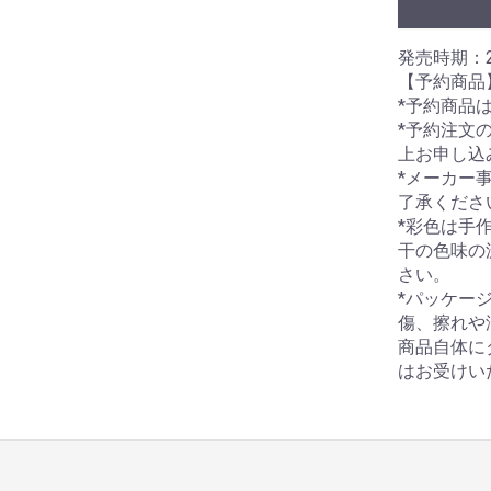
発売時期：2
【予約商品
*予約商品
*予約注文
上お申し込
*メーカー
了承くださ
*彩色は手
干の色味の
さい。
*パッケー
傷、擦れや
商品自体に
はお受けい