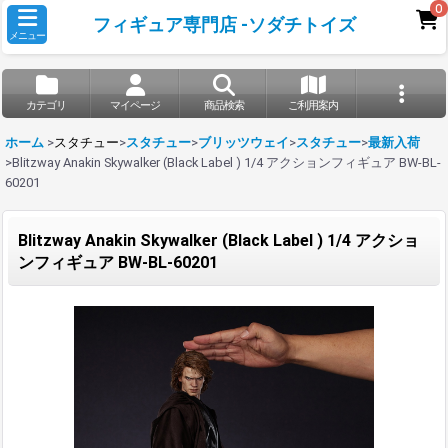
0
フィギュア専門店 -ソダチトイズ
メニュー
カテゴリ
マイページ
商品検索
ご利用案内
ホーム
>
スタチュー
>
スタチュー
>
ブリッツウェイ
>
スタチュー
>
最新入荷
>
Blitzway Anakin Skywalker (Black Label ) 1/4 アクションフィギュア BW-BL-
60201
Blitzway Anakin Skywalker (Black Label ) 1/4 アクショ
ンフィギュア BW-BL-60201