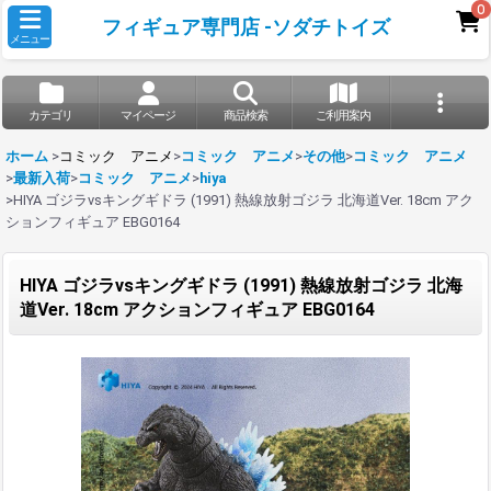
0
フィギュア専門店 -ソダチトイズ
メニュー
カテゴリ
マイページ
商品検索
ご利用案内
ホーム
>
コミック アニメ
>
コミック アニメ
>
その他
>
コミック アニメ
>
最新入荷
>
コミック アニメ
>
hiya
>
HIYA ゴジラvsキングギドラ (1991) 熱線放射ゴジラ 北海道Ver. 18cm アク
ションフィギュア EBG0164
HIYA ゴジラvsキングギドラ (1991) 熱線放射ゴジラ 北海
道Ver. 18cm アクションフィギュア EBG0164