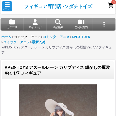
0
フィギュア専門店 -ソダチトイズ
メニュー
カテゴリ
マイページ
商品検索
ご利用案内
ホーム
>
コミック アニメ
>
コミック アニメ
>
APEX TOYS
>
コミック アニメ
>
最新入荷
>
APEX-TOYS アズールレーン カリブディス 輝かしの麗裳Ver. 1/7 フィギュ
ア
APEX-TOYS アズールレーン カリブディス 輝かしの麗裳
Ver. 1/7 フィギュア