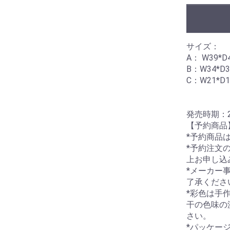
サイズ：
A： W39*D
B：W34*D3
C：W21*D1
発売時期：2
【予約商品
*予約商品
*予約注文
上お申し込
*メーカー
了承くださ
*彩色は手
干の色味の
さい。
*パッケー