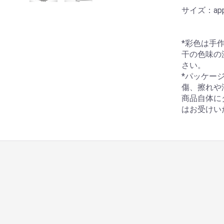
サイズ：appro
*彩色は手
干の色味の
さい。
*パッケー
傷、擦れや
商品自体に
はお受けい