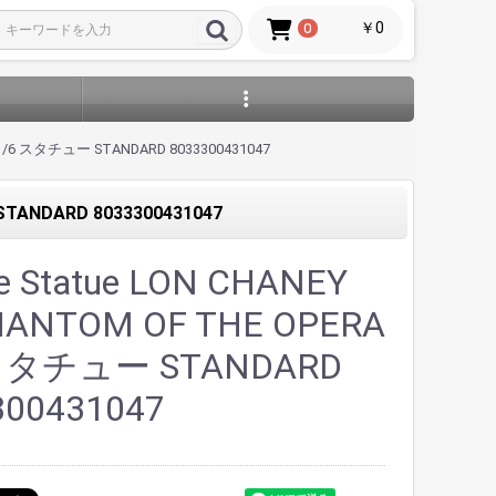
￥0
0
RA 1/6 スタチュー STANDARD 8033300431047
STANDARD 8033300431047
ite Statue LON CHANEY
HANTOM OF THE OPERA
 スタチュー STANDARD
300431047