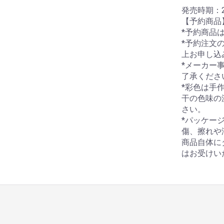
発売時期：2
【予約商品
*予約商品
*予約注文
上お申し込
*メーカー
了承くださ
*彩色は手
干の色味の
さい。
*パッケー
傷、擦れや
商品自体に
はお受けい