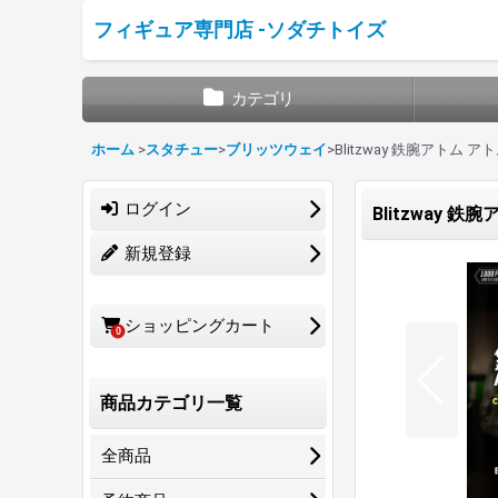
フィギュア専門店 -ソダチトイズ
カテゴリ
ホーム
>
スタチュー
>
ブリッツウェイ
>
Blitzway 鉄腕アトム アトム A
ログイン
Blitzway 鉄腕ア
新規登録
ショッピングカート
0
商品カテゴリ一覧
全商品