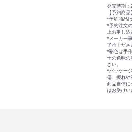
発売時期：2
【予約商品
*予約商品
*予約注文
上お申し込
*メーカー
了承くださ
*彩色は手
干の色味の
さい。
*パッケー
傷、擦れや
商品自体に
はお受けい