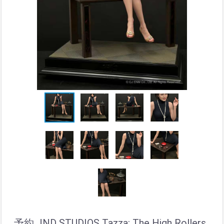
予約 JND STUDIOS Tazza: The High Rollers