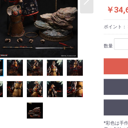
￥34,
ポイント：
数量
*彩色は手