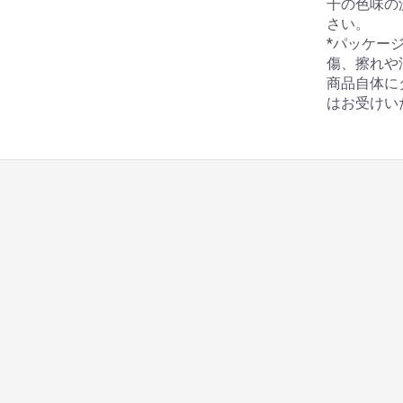
干の色味の
さい。
*パッケー
傷、擦れや
商品自体に
はお受けい