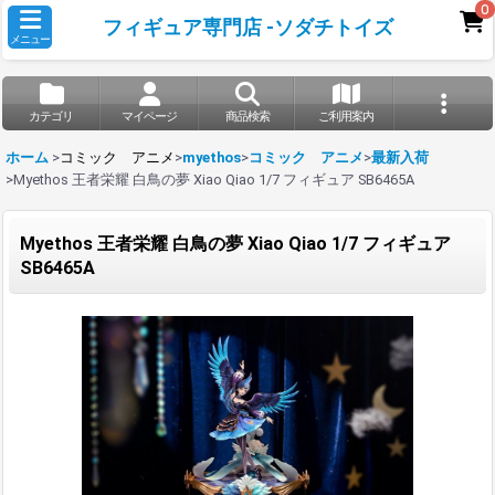
0
フィギュア専門店 -ソダチトイズ
メニュー
カテゴリ
マイページ
商品検索
ご利用案内
ホーム
>
コミック アニメ
>
myethos
>
コミック アニメ
>
最新入荷
>
Myethos 王者栄耀 白鳥の夢 Xiao Qiao 1/7 フィギュア SB6465A
Myethos 王者栄耀 白鳥の夢 Xiao Qiao 1/7 フィギュア
SB6465A